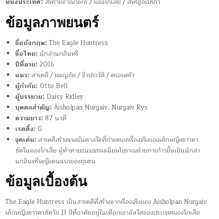
หนังประเทศ:
สหราชอาณาจักร / มองโกเลีย / สหรัฐอเมริกา
ข้อมูลภาพยนตร์
ชื่ออังกฤษ:
The Eagle Huntress
ชื่อไทย:
นักล่านกอินทรี
ปีที่ฉาย:
2016
แนว:
สารคดี / ผจญภัย / ชีวประวัติ / ครอบครัว
ผู้กำกับ:
Otto Bell
ผู้บรรยาย:
Daisy Ridley
บุคคลสำคัญ:
Aisholpan Nurgaiv, Nurgaiv Rys
ความยาว:
87 นาที
เรตติ้ง:
G
จุดเด่น:
สารคดีสร้างแรงบันดาลใจที่ถ่ายทอดเรื่องจริงของเด็กหญิงชาวคา
ซัคในมองโกเลีย ผู้ท้าทายขนบธรรมเนียมโบราณด้วยการก้าวขึ้นเป็นนักล่า
นกอินทรีหญิงคนแรกของชุมชน
ข้อมูลเบื้องต้น
The Eagle Huntress เป็นสารคดีที่สร้างจากเรื่องจริงของ Aisholpan Nurgaiv
เด็กหญิงชาวคาซัควัย 13 ปีที่อาศัยอยู่ในเทือกเขาอัลไตของประเทศมองโกเลีย