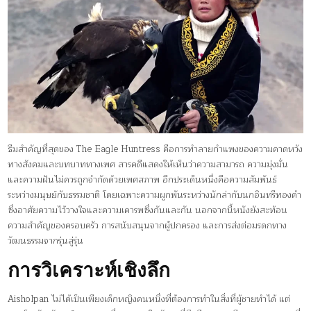
ธีมสำคัญที่สุดของ The Eagle Huntress คือการทำลายกำแพงของความคาดหวัง
ทางสังคมและบทบาททางเพศ สารคดีแสดงให้เห็นว่าความสามารถ ความมุ่งมั่น
และความฝันไม่ควรถูกจำกัดด้วยเพศสภาพ อีกประเด็นหนึ่งคือความสัมพันธ์
ระหว่างมนุษย์กับธรรมชาติ โดยเฉพาะความผูกพันระหว่างนักล่ากับนกอินทรีทองคำ
ซึ่งอาศัยความไว้วางใจและความเคารพซึ่งกันและกัน นอกจากนี้หนังยังสะท้อน
ความสำคัญของครอบครัว การสนับสนุนจากผู้ปกครอง และการส่งต่อมรดกทาง
วัฒนธรรมจากรุ่นสู่รุ่น
การวิเคราะห์เชิงลึก
Aisholpan ไม่ได้เป็นเพียงเด็กหญิงคนหนึ่งที่ต้องการทำในสิ่งที่ผู้ชายทำได้ แต่