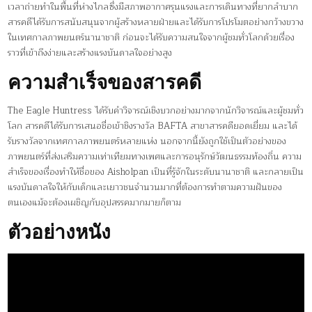
เวลาถ่ายทำในพื้นที่ห่างไกลซึ่งมีสภาพอากาศรุนแรงและการเดินทางที่ยากลำบาก
สารคดีได้รับการสนับสนุนจากผู้สร้างหลายฝ่ายและได้รับการโปรโมตอย่างกว้างขวาง
ในเทศกาลภาพยนตร์นานาชาติ ก่อนจะได้รับความสนใจจากผู้ชมทั่วโลกด้วยเรื่อง
ราวที่เข้าถึงง่ายและสร้างแรงบันดาลใจอย่างสูง
ความสำเร็จของสารคดี
The Eagle Huntress ได้รับคำวิจารณ์เชิงบวกอย่างมากจากนักวิจารณ์และผู้ชมทั่ว
โลก สารคดีได้รับการเสนอชื่อเข้าชิงรางวัล BAFTA สาขาสารคดียอดเยี่ยม และได้
รับรางวัลจากเทศกาลภาพยนตร์หลายแห่ง นอกจากนี้ยังถูกใช้เป็นตัวอย่างของ
ภาพยนตร์ที่ส่งเสริมความเท่าเทียมทางเพศและการอนุรักษ์วัฒนธรรมท้องถิ่น ความ
สำเร็จของเรื่องทำให้ชื่อของ Aisholpan เป็นที่รู้จักในระดับนานาชาติ และกลายเป็น
แรงบันดาลใจให้กับเด็กและเยาวชนจำนวนมากที่ต้องการทำตามความฝันของ
ตนเองแม้จะต้องเผชิญกับอุปสรรคมากมายก็ตาม
ตัวอย่างหนัง