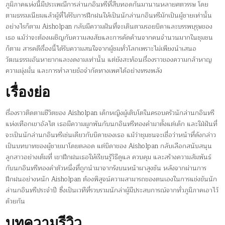
ภูมิภาคแห่งนี้มีประเพณีการล่านกอินทรีที่สืบทอดกันมานานหลายศตวรรษ โดย
ตามธรรมเนียมแล้วผู้ที่ได้รับการฝึกฝนให้เป็นนักล่านกอินทรีมักเป็นผู้ชายเท่านั้น
อย่างไรก็ตาม Aisholpan กลับมีความฝันที่จะเดินตามรอยบิดาและบรรพบุรุษของ
เธอ แม้ว่าจะต้องเผชิญกับความสงสัยและการคัดค้านจากคนจำนวนมากในชุมชน
ก็ตาม สารคดีเรื่องนี้ได้รับความสนใจจากผู้ชมทั่วโลกเพราะไม่เพียงนำเสนอ
วัฒนธรรมอันหายากและงดงามเท่านั้น แต่ยังสะท้อนเรื่องราวของความกล้าหาญ
ความมุ่งมั่น และการทำลายข้อจำกัดทางเพศได้อย่างทรงพลัง
เรื่องย่อ
เรื่องราวติดตามชีวิตของ Aisholpan เด็กหญิงผู้เติบโตในครอบครัวนักล่านกอินทรี
แห่งเทือกเขาอัลไต เธอมีความผูกพันกับนกอินทรีทองคำมาตั้งแต่เด็ก และใฝ่ฝันที่
จะเป็นนักล่านกอินทรีเช่นเดียวกับบิดาของเธอ แม้ว่าชุมชนจะเชื่อว่าหน้าที่ดังกล่าว
เป็นบทบาทของผู้ชายมาโดยตลอด แต่บิดาของ Aisholpan กลับเลือกสนับสนุน
ลูกสาวอย่างเต็มที่ เขาฝึกฝนเธอให้เรียนรู้วิธีดูแล ควบคุม และสร้างความสัมพันธ์
กับนกอินทรีทองคำตัวหนึ่งที่ถูกนำมาจากรังบนหน้าผาสูงชัน หลังจากผ่านการ
ฝึกฝนอย่างหนัก Aisholpan ต้องพิสูจน์ความสามารถของตนเองในการแข่งขันนัก
ล่านกอินทรีประจำปี ซึ่งเป็นเวทีที่รวบรวมนักล่าผู้มีประสบการณ์จากทั่วภูมิภาคเอาไว้
ด้วยกัน
บทความรีวิว