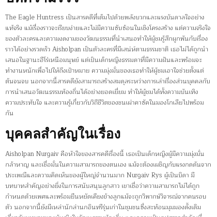
The Eagle Huntress เป็นสารคดีที่เต็มไปด้วยพลังบวกและแรงบันดาลใจอย่าง
แท้จริง แม้เรื่องราวจะเรียบง่ายและไม่มีความซับซ้อนในเชิงโครงสร้าง แต่ความจริงใจ
ของตัวละครและความงดงามของวัฒนธรรมที่นำเสนอทำให้ผู้ชมรู้สึกผูกพันกับเรื่อง
ราวได้อย่างรวดเร็ว Aisholpan เป็นตัวละครที่มีเสน่ห์ตามธรรมชาติ เธอไม่ได้ถูกนำ
เสนอในฐานะฮีโร่เหนือมนุษย์ แต่เป็นเด็กหญิงธรรมดาที่มีความฝันและพร้อมจะ
ทำงานหนักเพื่อไปให้ถึงเป้าหมาย ความมุ่งมั่นของเธอทำให้ผู้ชมเอาใจช่วยตั้งแต่
ต้นจนจบ นอกจากนี้สารคดียังสามารถสร้างสมดุลระหว่างการเล่าเรื่องส่วนบุคคลกับ
การนำเสนอวัฒนธรรมท้องถิ่นได้อย่างยอดเยี่ยม ทำให้ผู้ชมได้ทั้งความบันเทิง
ความประทับใจ และความรู้เกี่ยวกับวิถีชีวิตของชนเผ่าคาซัคในมองโกเลียไปพร้อม
กัน
บุคคลสำคัญในเรื่อง
Aisholpan Nurgaiv คือหัวใจของสารคดีเรื่องนี้ เธอเป็นเด็กหญิงผู้มีความมุ่งมั่น
กล้าหาญ และเชื่อมั่นในความสามารถของตนเอง แม้จะต้องเผชิญกับแรงกดดันจาก
ประเพณีและความคิดเห็นของผู้ใหญ่จำนวนมาก Nurgaiv Rys ผู้เป็นบิดา มี
บทบาทสำคัญอย่างยิ่งในการสนับสนุนลูกสาว เขาเชื่อว่าความสามารถไม่ได้ถูก
กำหนดด้วยเพศและพร้อมยืนหยัดเคียงข้างลูกแม้จะถูกวิพากษ์วิจารณ์จากคนรอบ
ตัว นอกจากนี้ยังมีเหล่านักล่านกอินทรีรุ่นเก่าในชุมชนซึ่งสะท้อนมุมมองดั้งเดิม