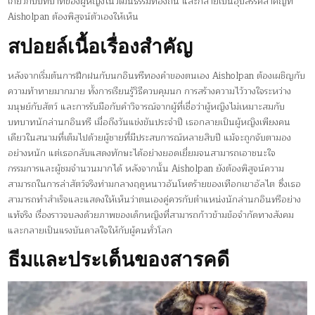
เกี่ยวกับบทบาทของผู้หญิงในวัฒนธรรมท้องถิ่น และกลายเป็นอุปสรรคสำคัญที่
Aisholpan ต้องพิสูจน์ตัวเองให้เห็น
สปอยล์เนื้อเรื่องสำคัญ
หลังจากเริ่มต้นการฝึกฝนกับนกอินทรีทองคำของตนเอง Aisholpan ต้องเผชิญกับ
ความท้าทายมากมาย ทั้งการเรียนรู้วิธีควบคุมนก การสร้างความไว้วางใจระหว่าง
มนุษย์กับสัตว์ และการรับมือกับคำวิจารณ์จากผู้ที่เชื่อว่าผู้หญิงไม่เหมาะสมกับ
บทบาทนักล่านกอินทรี เมื่อถึงวันแข่งขันประจำปี เธอกลายเป็นผู้หญิงเพียงคน
เดียวในสนามที่เต็มไปด้วยผู้ชายที่มีประสบการณ์หลายสิบปี แม้จะถูกจับตามอง
อย่างหนัก แต่เธอกลับแสดงทักษะได้อย่างยอดเยี่ยมจนสามารถเอาชนะใจ
กรรมการและผู้ชมจำนวนมากได้ หลังจากนั้น Aisholpan ยังต้องพิสูจน์ความ
สามารถในการล่าสัตว์จริงท่ามกลางฤดูหนาวอันโหดร้ายของเทือกเขาอัลไต ซึ่งเธอ
สามารถทำสำเร็จและแสดงให้เห็นว่าตนเองคู่ควรกับตำแหน่งนักล่านกอินทรีอย่าง
แท้จริง เรื่องราวจบลงด้วยภาพของเด็กหญิงที่สามารถก้าวข้ามข้อจำกัดทางสังคม
และกลายเป็นแรงบันดาลใจให้กับผู้คนทั่วโลก
ธีมและประเด็นของสารคดี