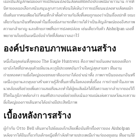
เธอเป็นสัญลักษณ์ของการเปลี่ยนแปลงในสังคมที่ยึดถือประเพณีมายาวนาน การที่
บิดาของเธอเลือกสนับสนุนลูกสาวสะท้อนให้เห็นว่าการเปลี่ยนแปลงทางสังคมมัก
เริ่มต้นจากคนเพียงไม่กี่คนที่กล้าตั้งคำถามกับสิ่งที่เคยถูกมองว่าเป็นเรื่องปกติ ขณะ
เดียวกันนกอินทรีทองคำในเรื่องยังสามารถตีความได้ว่าเป็นสัญลักษณ์ของอิสรภาพ
ความกล้าหาญ และศักยภาพที่รอการปลดปล่อย เช่นเดียวกับตัว Aisholpan เองที่
พยายามโบยบินเหนือข้อจำกัดที่สังคมวางเอาไว้
องค์ประกอบภาพและงานสร้าง
หนึ่งในจุดเด่นที่สุดของ The Eagle Huntress คือภาพถ่ายอันงดงามของเทือก
เขาอัลไตที่ปกคลุมด้วยหิมะและภูมิประเทศอันกว้างใหญ่สุดสายตา ทีมงาน
ถ่ายทอดความยิ่งใหญ่ของธรรมชาติออกมาได้อย่างน่าทึ่ง ภาพการบินของนกอินทรี
เหนือภูเขาและหุบเขาสร้างความรู้สึกตื่นตาตื่นใจตลอดทั้งเรื่อง การถ่ายทำในสภาพ
แวดล้อมจริงช่วยเพิ่มความสมจริงและทำให้ผู้ชมสัมผัสได้ถึงความยากลำบากของวิถี
ชีวิตในภูมิภาคดังกล่าว ดนตรีประกอบยังช่วยขับเน้นอารมณ์แห่งความหวังและความ
ยิ่งใหญ่ของการเดินทางได้อย่างมีประสิทธิภาพ
เบื้องหลังการสร้าง
ผู้กำกับ Otto Bell เดินทางไปยังมองโกเลียเพื่อบันทึกเรื่องราวของ Aisholpan
หลังจากได้ยินเกี่ยวกับเด็กหญิงที่กำลังท้าทายประเพณีเก่าแก่ของชุมชน ทีมงานใช้