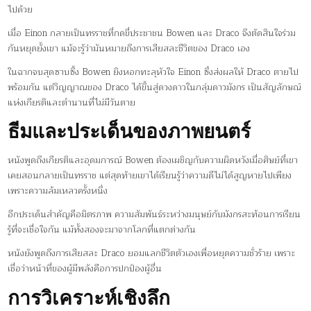
ไปด้วย
เมื่อ Einon กลายเป็นทรราชที่กดขี่ประชาชน Bowen และ Draco จึงตัดสินใจร่วม
กันหยุดยั้งเขา แม้จะรู้ว่ามันหมายถึงการเสียสละชีวิตของ Draco เอง
ในฉากจบสุดซาบซึ้ง Bowen ยิงหอกทะลุหัวใจ Einon ซึ่งส่งผลให้ Draco ตายไป
พร้อมกัน แต่วิญญาณของ Draco ได้ขึ้นสู่ดวงดาวในกลุ่มดาวมังกร เป็นสัญลักษณ์
แห่งเกียรติและตำนานที่ไม่มีวันตาย
ธีมและประเด็นของภาพยนตร์
หนังพูดถึงเกียรติและอุดมการณ์ Bowen ต้องเผชิญกับความผิดหวังเมื่อศิษย์ที่เขา
เคยสอนกลายเป็นทรราช แต่สุดท้ายเขาได้เรียนรู้ว่าความดีไม่ได้สูญหายไปเพียง
เพราะความล้มเหลวครั้งหนึ่ง
อีกประเด็นสำคัญคือมิตรภาพ ความสัมพันธ์ระหว่างมนุษย์กับมังกรสะท้อนการเรียน
รู้ที่จะเชื่อใจกัน แม้ทั้งสองจะมาจากโลกที่แตกต่างกัน
หนังยังพูดถึงการเสียสละ Draco ยอมแลกชีวิตตัวเองเพื่อหยุดความชั่วร้าย เพราะ
เชื่อว่าหน้าที่ของผู้มีพลังคือการปกป้องผู้อื่น
การวิเคราะห์เชิงลึก