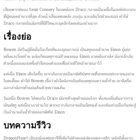
เสียงพากย์ของ Sean Connery ในบทมังกร Draco กลายเป็นหนึ่งในองค์ประกอบ
ที่ผู้ชมจดจำมากที่สุด ด้วยน้ำเสียงทรงพลัง อบอุ่น และเต็มไปด้วยเสน่ห์ ทำให้
Draco กลายเป็นมังกรที่มีชีวิตและบุคลิกโดดเด่นอย่างมาก
เรื่องย่อ
Bowen อัศวินผู้ยึดมั่นในเกียรติและอุดมการณ์ เป็นครูของเจ้าชาย Einon ผู้เย่อ
หยิ่งและโหดร้าย หลังเกิดเหตุการณ์ร้ายแรงจน Einon บาดเจ็บสาหัส มังกรลึกลับ
ตัวหนึ่งยอมแบ่งครึ่งหัวใจของตัวเองเพื่อช่วยชีวิตเจ้าชายเอาไว้
แต่เมื่อ Einon เติบโตขึ้น เขากลับกลายเป็นกษัตริย์ทรราชที่ปกครองประชาชนอย่าง
โหดเหี้ยม ทำให้ Bowen เชื่อว่าหัวใจมังกรเป็นต้นเหตุของความชั่วร้าย เขาจึงเริ่ม
ออกล่ามังกรทั่วแผ่นดินด้วยความแค้น
วันหนึ่ง Bowen ได้พบกับ Draco มังกรตัวสุดท้ายของโลก ทั้งสองเริ่มต้นจากการ
เป็นศัตรู แต่เมื่อเวลาผ่านไป พวกเขากลับกลายเป็นมิตรแท้ และต้องร่วมมือกันต่อสู้
กับอำนาจอันชั่วร้ายของกษัตริย์ Einon
บทความรีวิว
DragonHeart เป็นหนังแฟนตาซีที่เต็มไปด้วยเสน่ห์แบบคลาสสิก หนังมีทั้งฉาก