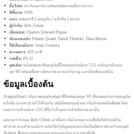
ชื่อไทย:
ดราก้อนฮาร์ท มหัศจรรย์มังกรเหนือกาลเวลา
ปีที่ฉาย:
1996
แนว:
แฟนตาซี / ผจญภัย / แอ็กชัน / ดราม่า
ผู้กำกับ:
Rob Cohen
เขียนบท:
Charles Edward Pogue
นักแสดงนำ:
Dennis Quaid, David Thewlis, Dina Meyer
ให้เสียงมังกร:
Sean Connery
ความยาว:
103 นาที
เรตติ้ง:
PG-13
จุดเด่น:
หนังแฟนตาซีผจญภัยที่โดดเด่นด้วยมังกร CGI ระดับบุกเบิกของ
ยุค 90 พร้อมเรื่องราวมิตรภาพ ความกล้าหาญ และเกียรติของอัศวิน
ข้อมูลเบื้องต้น
DragonHeart เป็นภาพยนตร์แฟนตาซีชื่อดังแห่งยุค 90 ที่ผสมผสานการผจญภัย
แอ็กชัน และดราม่าเข้าไว้ด้วยกัน หนังโดดเด่นอย่างมากในด้านเทคนิคพิเศษ โดย
เฉพาะการสร้างมังกร CGI ที่ถือว่าล้ำยุคมากสำหรับช่วงเวลานั้น
ผลงานกำกับของ Rob Cohen เล่าเรื่องราวในโลกยุคกลางที่เต็มไปด้วยอัศวิน
ปราสาท และตำนานมังกร แต่หัวใจสำคัญของหนังกลับเป็นมิตรภาพระหว่างมนุษย์
กับมังกร ซึ่งถูกถ่ายทอดออกมาอย่างอบอุ่นและน่าประทับใจ