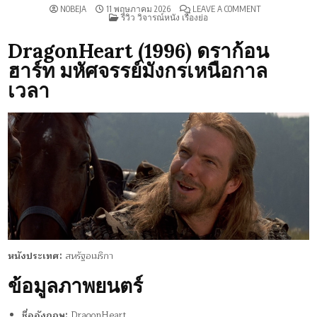
ON
NOBEJA
11 พฤษภาคม 2026
LEAVE A COMMENT
POSTED
รีวิว
รีวิว วิจารณ์หนัง เรื่องย่อ
IN
DRAGONHEART
(1996)
DragonHeart (1996) ดราก้อน
ฮาร์ท มหัศจรรย์มังกรเหนือกาล
เวลา
หนังประเทศ:
สหรัฐอเมริกา
ข้อมูลภาพยนตร์
ชื่ออังกฤษ:
DragonHeart