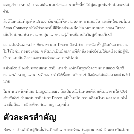
ผจญภัย การต่อสู้ อารมณ์ขัน และช่วงเวลาซาบซึ้งที่ทำให้ผู้ชมผูกพันกับตัวละครได้
ง่าย
สิ่งที่โดดเด่นที่สุดคือ Draco มังกรผู้มีทั้งความฉลาด อารมณ์ขัน และจิตใจอ่อนโยน
Sean Connery ทำให้ตัวละครนี้มีชีวิตอย่างเหลือเชื่อ ทุกบทสนทนาของ Draco
เต็มไปด้วยเสน่ห์ ความอบอุ่น และความรู้สึกเหมือนอัศวินผู้เปี่ยมเกียรติ
ความสัมพันธ์ระหว่าง Bowen และ Draco คือหัวใจของหนัง ทั้งคู่เริ่มต้นจากความ
ไม่ไว้ใจกัน ก่อนจะค่อย ๆ พัฒนาเป็นมิตรภาพที่ลึกซึ้ง หนังจึงไม่ใช่แค่เรื่องต่อสู้กับ
มังกร แต่เป็นเรื่องของความศรัทธาและการให้อภัย
แม้หนังจะมีองค์ประกอบแฟนตาซี แต่แก่นแท้กลับพูดถึงความหมายของเกียรติ
ความกล้าหาญ และการเสียสละ ทำให้เรื่องราวยังคงเข้าถึงผู้ชมได้แม้เวลาจะผ่านไป
นาน
ในด้านเทคนิคพิเศษ DragonHeart ถือเป็นหนึ่งในหนังที่ช่วยพัฒนาการใช้ CGI
สำหรับสิ่งมีชีวิตแฟนตาซี มังกร Draco ดูมีน้ำหนัก การเคลื่อนไหว และอารมณ์ที่
น่าเชื่อถือมากเมื่อเทียบกับมาตรฐานยุคนั้น
ตัวละครสำคัญ
Bowen เป็นอัศวินผู้ยึดมั่นในเกียรติและเคยศรัทธาในอุดมการณ์ Draco เป็นมังกร