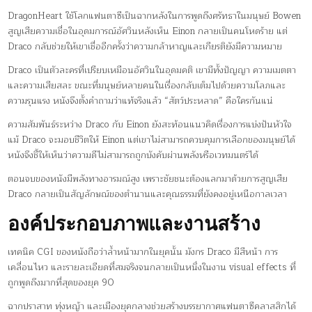
DragonHeart ใช้โลกแฟนตาซีเป็นฉากหลังในการพูดถึงศรัทธาในมนุษย์ Bowen
สูญเสียความเชื่อในอุดมการณ์อัศวินหลังเห็น Einon กลายเป็นคนโหดร้าย แต่
Draco กลับช่วยให้เขาเชื่ออีกครั้งว่าความกล้าหาญและเกียรติยังมีความหมาย
Draco เป็นตัวละครที่เปรียบเหมือนอัศวินในอุดมคติ เขามีทั้งปัญญา ความเมตตา
และความเสียสละ ขณะที่มนุษย์หลายคนในเรื่องกลับเต็มไปด้วยความโลภและ
ความรุนแรง หนังจึงตั้งคำถามว่าแท้จริงแล้ว “สัตว์ประหลาด” คือใครกันแน่
ความสัมพันธ์ระหว่าง Draco กับ Einon ยังสะท้อนแนวคิดเรื่องการแบ่งปันหัวใจ
แม้ Draco จะมอบชีวิตให้ Einon แต่เขาไม่สามารถควบคุมการเลือกของมนุษย์ได้
หนังจึงชี้ให้เห็นว่าความดีไม่สามารถถูกบังคับผ่านพลังหรือเวทมนตร์ได้
ตอนจบของหนังมีพลังทางอารมณ์สูง เพราะชัยชนะต้องแลกมาด้วยการสูญเสีย
Draco กลายเป็นสัญลักษณ์ของตำนานและคุณธรรมที่ยังคงอยู่เหนือกาลเวลา
องค์ประกอบภาพและงานสร้าง
เทคนิค CGI ของหนังถือว่าล้ำหน้ามากในยุคนั้น มังกร Draco มีสีหน้า การ
เคลื่อนไหว และรายละเอียดที่สมจริงจนกลายเป็นหนึ่งในงาน visual effects ที่
ถูกพูดถึงมากที่สุดของยุค 90
ฉากปราสาท ทุ่งหญ้า และเมืองยุคกลางช่วยสร้างบรรยากาศแฟนตาซีคลาสสิกได้