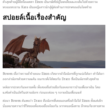
ตัวสุดท้ายผู้มีจิตใจเมตตา Einon เป็นกษัตริย์ผู้โหดเหี้ยมและเต็มไปด้วยความ
ทะเยอทะยาน Kara เป็นหญิงสาวนักสู้ผู้ต่อต้านการปกครองอันโหดร้าย
สปอยล์เนื้อเรื่องสำคัญ
Bowen เชื่อว่าความชั่วร้ายของ Einon เกิดจากหัวใจมังกรที่ถูกแบ่งให้เขา ทำให้เขา
ออกล่ามังกรด้วยความแค้น จนกระทั่งได้พบกับ Draco ซึ่งเป็นมังกรตัวสุดท้าย
หลังจากปะทะกันหลายครั้ง ทั้งสองเริ่มร่วมมือกันหลอกชาวบ้านเพื่อหาเงิน โดย
แสร้งทำเป็นอัศวินปราบมังกร ก่อนจะค่อย ๆ กลายเป็นเพื่อนแท้
ต่อมา Bowen ค้นพบว่า Draco คือมังกรที่เคยมอบครึ่งหัวใจให้ Einon ตั้งแต่เด็ก
นั่นหมายความว่าชีวิตของทั้งสองเชื่อมโยงกัน หากคนหนึ่งตาย อีกคนก็จะตายตาม