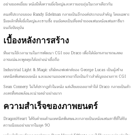
อย่างยอดเยี่ยม หนังมีทั้งความยิ่งใหญ่และความอบอุ่นในเวลาเดียวกัน
ดนตรีประกอบของ Randy Edelman กลายเป็นอีกองค์ประกอบสำคัญ โดยเฉพาะ
ธีมหลักที่ทั้งยิ่งใหญ่และซาบซึ้ง จนยังคงเป็นที่จดจำของแฟนหนังแฟนตาซีมา
จนถึงปัจจุบัน
เบื้องหลังการสร้าง
ทีมงานใช้เวลานานในการพัฒนา CGI ของ Draco เพื่อให้มังกรสามารถแสดง
อารมณ์และพูดคุยได้อย่างน่าเชื่อถือ
Industrial Light & Magic บริษัทเอฟเฟกต์ของ George Lucas เป็นผู้สร้าง
เทคนิคพิเศษของหนัง และผลงานของพวกเขาถือเป็นก้าวสำคัญของวงการ CGI
Sean Connery ไม่ได้ปรากฏตัวในหนัง แต่เสียงของเขาทำให้ Draco กลายเป็นตัว
ละครที่ทรงพลังและน่าจดจำอย่างมาก
ความสำเร็จของภาพยนตร์
DragonHeart ได้รับคำชมด้านเทคนิคพิเศษและกลายเป็นหนังแฟนตาซีที่ได้รับ
ความนิยมอย่างมากในยุค 90