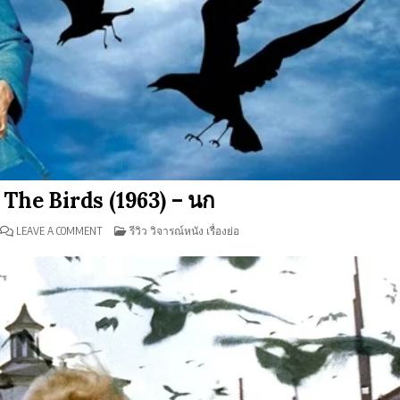
 The Birds (1963) – นก
ON
POSTED
LEAVE A COMMENT
รีวิว วิจารณ์หนัง เรื่องย่อ
รีวิว
IN
ภาพยนตร์
THE
BIRDS
(1963)
–
นก