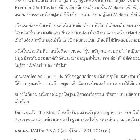
เรื่องราวเริ่มขึ้นที่เมือง Bodega Bay รัฐแคลิฟอร์เนีย เมื่อหญิงส
Brenner (Rod Taylor) ที่ร้านสัตว์เลี้ยง หลังจากนั้น Melanie เพื่อพิ
แรกของการรุกรานโดยฝูงนกก็เริ่มขึ้น—นกนางนวลจู่โจม Melanie ที่ท่าเรือ
ครึ่งแรกของหนังเหมือนหนังโรแมนติก-สังคมทั่วไป มีเสียงคลื่น ทะเล
ไว้บนไม้กั้น สนามเด็กเล่น ขึ้นไปบนหลังคาโรงเรียน และกระโดดพุ่งเข้าห
เมื่อถึงจังหวะที่นกพุ่งเข้าใส่และปีกพุ่งกระแทก เสียงที่ไม่มีเพลงประก
หนึ่งในประเด็นที่น่าสนใจคือภาพของ “ผู้ชายที่ถูกแม่ควบคุม”, “หญิงส
มนุษย์ราวกับธรรมชาติกำลังประณามมนุษย์ที่ประมาท ต่อให้ไม่มีคำอธิบ
ไม่รู้ว่า “เมื่อไหร่” และ “ทำไม”
งานเทคนิคของ The Birds ก็ยังคงถูกยกย่องจนถึงปัจจุบัน แม้จะถ่ายทำ
ให้ภาพดูสมจริง … วันนี้อาจดูเก่าเล็กน้อย แต่โครงสร้างภาพ การใช้เสี
อย่างไรก็ตาม หนังอาจไม่ถูกใจผู้ชมที่คาดหวังความ “ฮือฮา” แบบสัตว์ป
เล็กน้อย
โดยรวมแล้ว The Birds คือหนึ่งในผลงานที่คุณควรดู หากอยากเข้าใจ
ด้วยภาพและเสียงที่เราแทบจะไม่รู้ว่าเกิดอะไรขึ้น หนังสั้นกว่าสองชั่วโม
คะแนน IMDb:
7.6 /10 (จากผู้ใช้กว่า 201,000 คน)