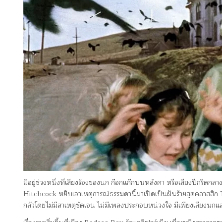
มีอยู่ช่วงหนึ่งที่เสียงร้องของนก ก๊อกแก๊กบนหลังคา หรือเสียงปีกรีดกล
Hitchcock หยิบเอาเหตุการณ์ธรรมดานี้มาเปิดเป็นฝันร้ายสุดคลาสสิ
กลัวโดยไม่มีสาเหตุชัดเจน ไม่มีเพลงประกอบหน่วงใจ มีเพียงเสียงนกแล