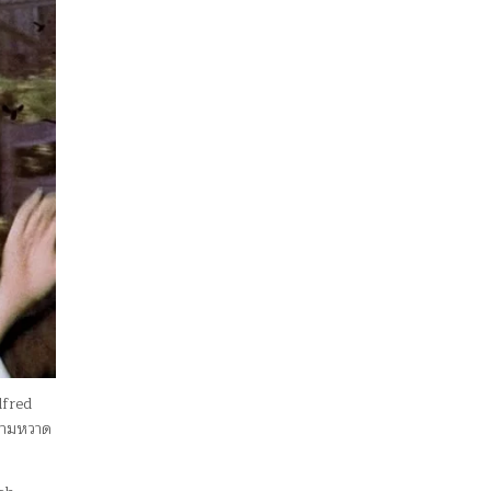
lfred
ความหวาด