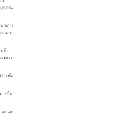
tch
ว สัญญาณ
งนกเกาะ
หวะ และ
จมตี
พราะเรา
I เพื่อ
บางตื้น”
ยอะ แต่