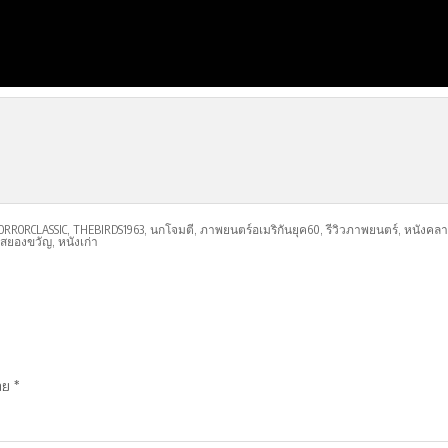
ORRORCLASSIC
,
THEBIRDS1963
,
นกโจมตี
,
ภาพยนตร์อเมริกันยุค60
,
รีวิวภาพยนตร์
,
หนังคลา
สยองขวัญ
,
หนังเก่า
มาย
*