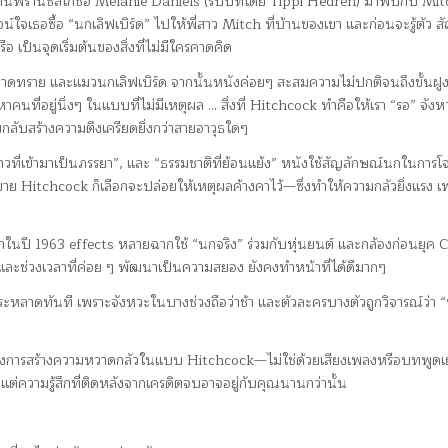
าวจากซานฟรานซิสโกชื่อ Melanie Daniels (รับบทโดย Tippi Hedren) มาพบกับ Mi
สูจน์ใจเธอซื้อ “นกเลิฟเบิร์ด” ไปให้พี่สาว Mitch ที่บ้านของเขา และก่อนจะรู้ตั
 เป็นจุดเริ่มต้นของสิ่งที่ไม่มีใครคาดคิด
 หาดทราย และแมวนกเลิฟเบิร์ด จากนั้นหนังค่อยๆ สะสมความไม่ปกติจนถึงขั้นฝู
าคนที่อยู่นิ่งๆ ในแบบที่ไม่มีเหตุผล … สิ่งที่ Hitchcock ทำคือให้เรา “รอ” จัง
อบกลับสร้างความตึงเครียดยิ่งกว่าสายอาวุธใดๆ
าวที่เข้ามาเป็นภรรยา”, และ “ธรรมชาติที่ย้อนแย้ง” หนังใช้สัญลักษณ์นกในการโ
าย Hitchcock ก็เลือกจะปล่อยให้เหตุผลค้างคาไว้—ซึ่งทำให้ความกลัวยิ่งแรง เ
ในปี 1963 effects หลายฉากใช้ “นกจริง” ร่วมกับหุ่นยนต์ และกล้องก่อนยุค CG
ยง และช่วงเวลาที่ค่อย ๆ พัฒนาเป็นความสยอง ยังคงทำหน้าที่ได้ดีมากๆ
ระหลาดทันที เพราะจังหวะในบางช่วงถือว่าช้า และตัวละครบางตัวถูกวิจารณ์ว่า “
ถึงการสร้างความหวาดกลัวในแบบ Hitchcock—ไม่ใช่ด้วยเสียงเพลงหรือบทพูดเ
ง แต่ความรู้สึกที่ติดหลังจากเครดิตจบอาจอยู่กับคุณนานกว่านั้น