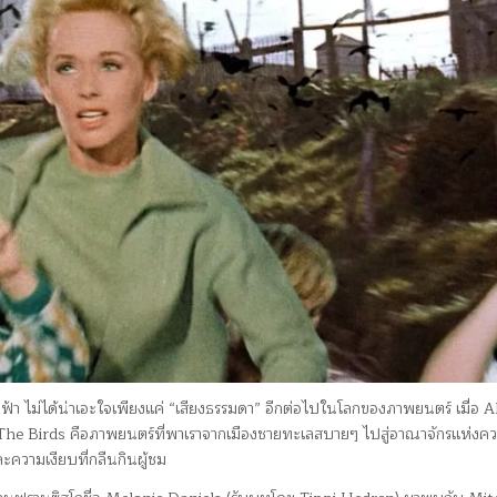
างฟ้า ไม่ได้น่าเอะใจเพียงแค่ “เสียงธรรมดา” อีกต่อไปในโลกของภาพยนตร์ เมื่อ A
ก The Birds คือภาพยนตร์ที่พาเราจากเมืองชายทะเลสบายๆ ไปสู่อาณาจักรแห่ง
ะความเงียบที่กลืนกินผู้ชม