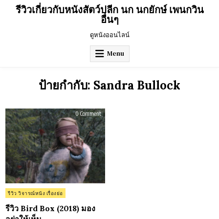
Skip
รีวิวเกี่ยวกับหนังสัตว์ปลีก นก นกยักษ์ เพนกวิน
to
อื่นๆ
content
ดูหนังออนไลน์
Menu
ป้ายกำกับ:
Sandra Bullock
on
0 Comment
รีวิว
Bird
Box
(2018)
มอง
อย่า
ให้
เห็น
Posted
รีวิว วิจารณ์หนัง เรื่องย่อ
in
รีวิว Bird Box (2018) มอง