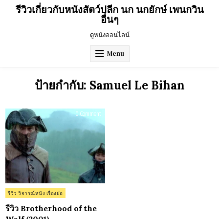
Skip
รีวิวเกี่ยวกับหนังสัตว์ปลีก นก นกยักษ์ เพนกวิน
to
อื่นๆ
content
ดูหนังออนไลน์
Menu
ป้ายกำกับ:
Samuel Le Bihan
on
0 Comment
รีวิว
Brotherhood
of
the
Wolf
(2001)
Posted
รีวิว วิจารณ์หนัง เรื่องย่อ
in
รีวิว Brotherhood of the