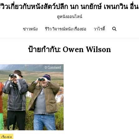
ีวิวเกี่ยวกับหนังสัตว์ปลีก นก นกยักษ์ เพนกวิน อื่
ดูหนังออนไลน์
ข่าวหนัง
รีวิว วิจารณ์หนัง เรื่องย่อ
วาไรตี้
ป้ายกำกับ:
Owen Wilson
on
0 Comment
รีวิว
The
Big
Year
(2011)
 เรื่องย่อ