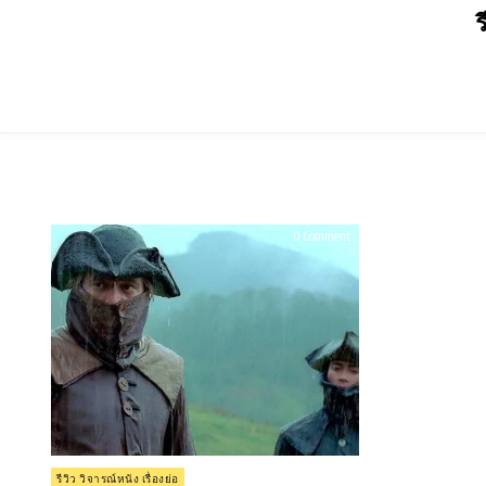
Skip
ร
to
content
on
0 Comment
รีวิว
Brotherhood
of
the
Wolf
(2001)
Posted
รีวิว วิจารณ์หนัง เรื่องย่อ