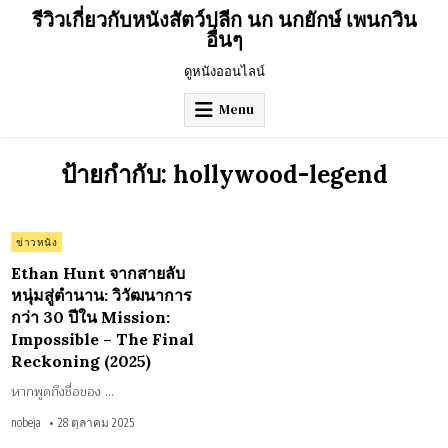
Skip
รีวิวเกี่ยวกับหนังสัตว์ปลีก นก นกยักษ์ เพนกวิน
to
อื่นๆ
content
ดูหนังออนไลน์
Menu
ป้ายกำกับ:
hollywood-legend
on
0 Comment
Posted
ข่าวหนัง
Ethan
Hunt
in
จาก
Ethan Hunt จากสายลับ
สายลับ
หนุ่ม
หนุ่มสู่ตำนาน: วิวัฒนาการ
สู่
กว่า 30 ปีใน Mission:
ตำนาน:
วิวัฒนาการ
Impossible – The Final
กว่า
30
Reckoning (2025)
ปีใน
Mission:
Impossible
หากพูดถึงชื่อของ …
–
The
nobeja
28 ตุลาคม 2025
Final
Reckoning
(2025)