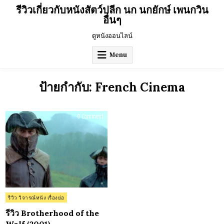
Skip
รีวิวเกี่ยวกับหนังสัตว์ปลีก นก นกยักษ์ เพนกวิน
to
อื่นๆ
content
ดูหนังออนไลน์
Menu
ป้ายกำกับ:
French Cinema
on
0 Comment
รีวิว
Brotherhood
of
the
Wolf
(2001)
Posted
รีวิว วิจารณ์หนัง เรื่องย่อ
in
รีวิว Brotherhood of the