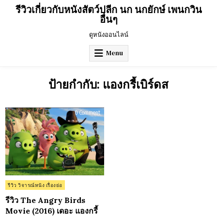
Skip
รีวิวเกี่ยวกับหนังสัตว์ปลีก นก นกยักษ์ เพนกวิน
to
อื่นๆ
content
ดูหนังออนไลน์
Menu
ป้ายกำกับ:
แองกรี้เบิร์ดส
on
0 Comment
รีวิว
The
Angry
Birds
Movie
(2016)
เดอะ
แอ
งก
รี้
เบิร์ดส
Posted
รีวิว วิจารณ์หนัง เรื่องย่อ
in
รีวิว The Angry Birds
Movie (2016) เดอะ แองกรี้