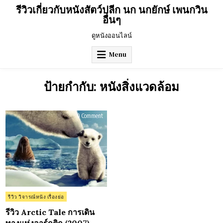
Skip
รีวิวเกี่ยวกับหนังสัตว์ปลีก นก นกยักษ์ เพนกวิน
to
อื่นๆ
content
ดูหนังออนไลน์
Menu
ป้ายกำกับ:
หนังสิ่งแวดล้อม
on
0 Comment
รีวิว
Arctic
Tale
การ
เดิน
ทาง
แห่ง
อาร์กติก
(2007)
Posted
รีวิว วิจารณ์หนัง เรื่องย่อ
in
รีวิว Arctic Tale การเดิน