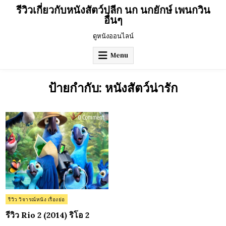
Skip
รีวิวเกี่ยวกับหนังสัตว์ปลีก นก นกยักษ์ เพนกวิน
to
อื่นๆ
content
ดูหนังออนไลน์
Menu
ป้ายกำกับ:
หนังสัตว์น่ารัก
on
0 Comment
รีวิว
Rio
2
(2014)
ริโอ
2
Posted
รีวิว วิจารณ์หนัง เรื่องย่อ
in
รีวิว Rio 2 (2014) ริโอ 2