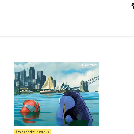
Skip
ร
to
content
on
0 Comment
รีวิว
Finding
Nemo
นี
โม่
ปลา
เล็ก
หัว
ใจ
โต๊
โต
(2003)
Posted
รีวิว วิจารณ์หนัง เรื่องย่อ