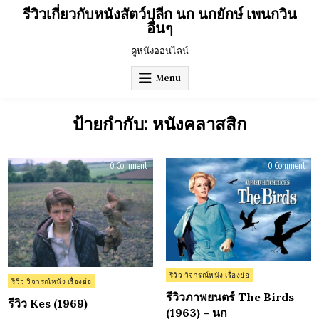
Skip
รีวิวเกี่ยวกับหนังสัตว์ปลีก นก นกยักษ์ เพนกวิน
to
อื่นๆ
content
ดูหนังออนไลน์
Menu
ป้ายกำกับ:
หนังคลาสสิก
on
on
0 Comment
0 Comment
รีวิว
รีวิว
Kes
ภาพ
(1969)
The
Bird
(196
–
นก
Posted
รีวิว วิจารณ์หนัง เรื่องย่อ
Posted
รีวิว วิจารณ์หนัง เรื่องย่อ
in
in
รีวิวภาพยนตร์ The Birds
รีวิว Kes (1969)
(1963) – นก