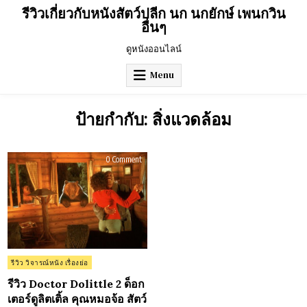
Skip
รีวิวเกี่ยวกับหนังสัตว์ปลีก นก นกยักษ์ เพนกวิน
to
อื่นๆ
content
ดูหนังออนไลน์
Menu
ป้ายกำกับ:
สิ่งแวดล้อม
on
0 Comment
รีวิว
Doctor
Dolittle
2
ด็
อก
เตอร์
ดู
ลิต
เติ้ล
คุณ
หมอ
Posted
รีวิว วิจารณ์หนัง เรื่องย่อ
จ้อ
in
สัตว์
จ้อก
รีวิว Doctor Dolittle 2 ด็อก
ลับ
เตอร์ดูลิตเติ้ล คุณหมอจ้อ สัตว์
มา
แล้ว