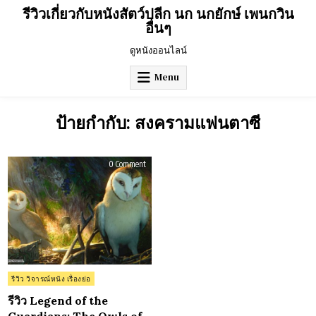
Skip
รีวิวเกี่ยวกับหนังสัตว์ปลีก นก นกยักษ์ เพนกวิน
to
อื่นๆ
content
ดูหนังออนไลน์
Menu
ป้ายกำกับ:
สงครามแฟนตาซี
on
0 Comment
รีวิว
Legend
of
the
Guardians:
The
Owls
of
Ga’Hoole
ตำนาน
ผู้
พิทักษ์
(2010)
Posted
รีวิว วิจารณ์หนัง เรื่องย่อ
in
รีวิว Legend of the