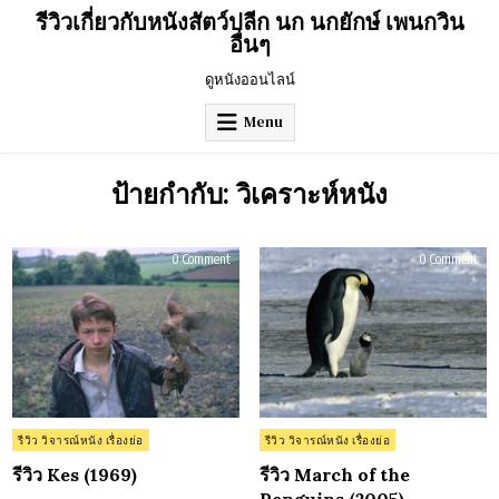
Skip
รีวิวเกี่ยวกับหนังสัตว์ปลีก นก นกยักษ์ เพนกวิน
to
อื่นๆ
content
ดูหนังออนไลน์
Menu
ป้ายกำกับ:
วิเคราะห์หนัง
on
on
0 Comment
0 Comment
รีวิว
รีวิว
Kes
Mar
(1969)
of
the
Pen
(20
Posted
Posted
รีวิว วิจารณ์หนัง เรื่องย่อ
รีวิว วิจารณ์หนัง เรื่องย่อ
in
in
รีวิว Kes (1969)
รีวิว March of the