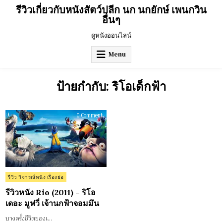
Skip
รีวิวเกี่ยวกับหนังสัตว์ปลีก นก นกยักษ์ เพนกวิน
to
อื่นๆ
content
ดูหนังออนไลน์
Menu
ป้ายกำกับ:
ริโอเด็กฟ้า
on
0 Comment
รีวิว
หนัง
Rio
(2011)
–
ริโอ
เดอะ
มูฟ
วี่
เจ้า
Posted
รีวิว วิจารณ์หนัง เรื่องย่อ
นก
in
ฟ้า
รีวิวหนัง Rio (2011) – ริโอ
จอม
มึน
เดอะ มูฟวี่ เจ้านกฟ้าจอมมึน
บางครั้งชีวิตของเ…