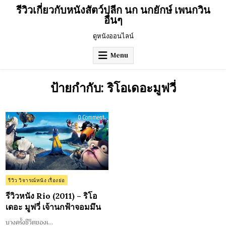
Skip
รีวิวเกี่ยวกับหนังสัตว์ปลีก นก นกยักษ์ เพนกวิน
to
อื่นๆ
content
ดูหนังออนไลน์
Menu
ป้ายกำกับ:
ริโอเดอะมูฟวี่
on
0 Comment
รีวิว
หนัง
Rio
(2011)
–
ริโอ
เดอะ
มูฟ
วี่
เจ้า
Posted
รีวิว วิจารณ์หนัง เรื่องย่อ
นก
in
ฟ้า
รีวิวหนัง Rio (2011) – ริโอ
จอม
มึน
เดอะ มูฟวี่ เจ้านกฟ้าจอมมึน
บางครั้งชีวิตของเ…