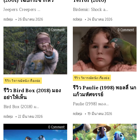
(2001) โฉบกระชากหัว
Terror (2010)
Jeepers Creepers …
Birdemic: Shock a…
nobeja
26 มีนาคม 2026
nobeja
24 มีนาคม 2026
on
on
0 Comment
0 Comment
รีวิว
รีวิว
Bird
Paul
Box
(199
(2018)
พอ
มอง
ลลี่
อย่า
นก
ให้
แก้
เห็น
มหั
Posted
รีวิว วิจารณ์หนัง เรื่องย่อ
Posted
รีวิว วิจารณ์หนัง เรื่องย่อ
in
in
รีวิว Paulie (1998) พอลลี่ นก
รีวิว Bird Box (2018) มอง
แก้วมหัศจรรย์
อย่าให้เห็น
Paulie (1998) พอล…
Bird Box (2018) ม…
nobeja
19 มีนาคม 2026
nobeja
22 มีนาคม 2026
on
on
0 Comment
0 Comment
รีวิว
รีวิว
Happy
Rio
Feet
2