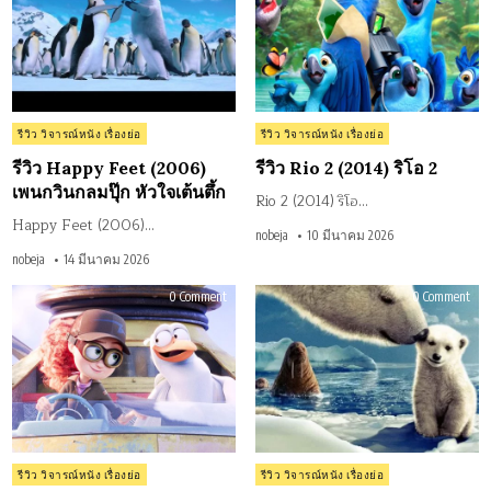
(2006)
(201
เพนกวิน
ริโอ
กลม
2
ปุ๊ก
หัวใจ
เต้น
ตึ้ก
Posted
Posted
รีวิว วิจารณ์หนัง เรื่องย่อ
รีวิว วิจารณ์หนัง เรื่องย่อ
in
in
รีวิว Happy Feet (2006)
รีวิว Rio 2 (2014) ริโอ 2
เพนกวินกลมปุ๊ก หัวใจเต้นตึ้ก
Rio 2 (2014) ริโอ…
Happy Feet (2006)…
nobeja
10 มีนาคม 2026
nobeja
14 มีนาคม 2026
on
on
0 Comment
0 Comment
รีวิว
รีวิว
Storks
Arct
บริการ
Tale
นก
การ
กระ
เดิน
สา
ทา
เบบี๋
แห่
เดลิ
อาร
เว
(20
อรี่
(2016)
Posted
Posted
รีวิว วิจารณ์หนัง เรื่องย่อ
รีวิว วิจารณ์หนัง เรื่องย่อ