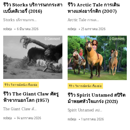
in
in
รีวิว Storks บริการนกกระสา
รีวิว Arctic Tale การเดิน
เบบี๋เดลิเวอรี่ (2016)
ทางแห่งอาร์กติก (2007)
Storks บริการนกกร…
Arctic Tale การเด…
nobeja
6 มีนาคม 2026
nobeja
25 มกราคม 2026
on
on
0 Comment
0 Comment
รีวิว
รีวิว
The
Spir
Giant
Unt
Claw
สปิร
ศัตรู
ม้า
ฟ้า
พย
จาก
หัว
นอก
แกร
โลก
(202
(1957)
Posted
Posted
รีวิว วิจารณ์หนัง เรื่องย่อ
รีวิว วิจารณ์หนัง เรื่องย่อ
in
in
รีวิว The Giant Claw ศัตรู
รีวิว Spirit Untamed สปิริต
ฟ้าจากนอกโลก (1957)
ม้าพยศหัวใจแกร่ง (2021)
The Giant Claw ศั…
Spirit Untamed สป…
nobeja
14 มกราคม 2026
nobeja
1 มกราคม 2026