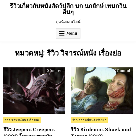
Skip
รีวิวเกี่ยวกับหนังสัตว์ปลีก นก นกยักษ์ เพนกวิน
to
อื่นๆ
content
ดูหนังออนไลน์
Menu
หมวดหมู่:
รีวิว วิจารณ์หนัง เรื่องย่อ
on
on
0 Comment
0 Comment
รีวิว
รีวิว
Jeepers
Bird
Creepers
Sho
(2001)
and
โฉบ
Terr
กระชาก
(20
หัว
Posted
Posted
รีวิว วิจารณ์หนัง เรื่องย่อ
รีวิว วิจารณ์หนัง เรื่องย่อ
in
in
รีวิว Jeepers Creepers
รีวิว Birdemic: Shock and